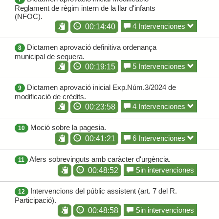
Reglament de règim intern de la llar d'infants
(NFOC).
4 Intervenciones
00:14:40
Dictamen aprovació definitiva ordenança
8
municipal de sequera.
5 Intervenciones
00:19:15
Dictamen aprovació inicial Exp.Núm.3/2024 de
9
modificació de crèdits.
4 Intervenciones
00:23:58
Moció sobre la pagesia.
10
6 Intervenciones
00:41:21
Afers sobrevinguts amb caràcter d'urgència.
11
Sin intervenciones
00:48:52
Intervencions del públic assistent (art. 7 del R.
12
Participació).
Sin intervenciones
00:48:58