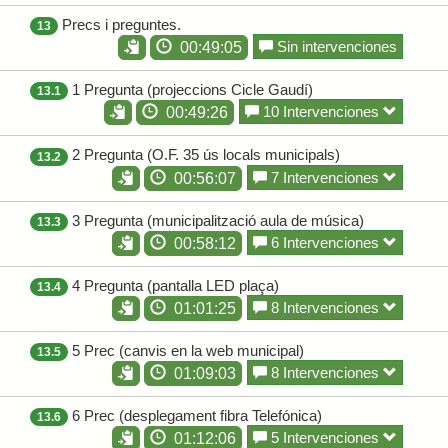
Precs i preguntes.
13
Sin intervenciones
00:49:05
1 Pregunta (projeccions Cicle Gaudí)
13.1
10 Intervenciones
00:49:26
2 Pregunta (O.F. 35 ús locals municipals)
13.2
7 Intervenciones
00:56:07
3 Pregunta (municipalització aula de música)
13.3
6 Intervenciones
00:58:12
4 Pregunta (pantalla LED plaça)
13.4
8 Intervenciones
01:01:25
5 Prec (canvis en la web municipal)
13.5
8 Intervenciones
01:09:03
6 Prec (desplegament fibra Telefónica)
13.6
5 Intervenciones
01:12:06