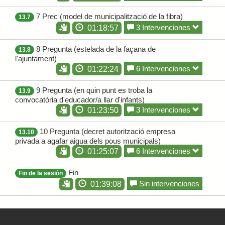
7 Prec (model de municipalització de la fibra)
13.7
3 Intervenciones
01:18:57
8 Pregunta (estelada de la façana de
13.8
l'ajuntament)
6 Intervenciones
01:22:24
9 Pregunta (en quin punt es troba la
13.9
convocatòria d'educador/a llar d'infants)
3 Intervenciones
01:23:50
10 Pregunta (decret autorització empresa
13.10
privada a agafar aigua dels pous municipals)
6 Intervenciones
01:25:07
Fin
Fin de la sesión
Sin intervenciones
01:39:08