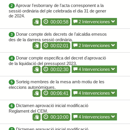
Aprovar l'esborrany de l'acta corresponent a la
2
sessió ordinària del ple celebrada el dia 31 de gener
de 2024.
2 Intervenciones
00:00:58
Donar compte dels decrets de l'alcaldia emesos
3
des de la darrera sessió ordinària.
2 Intervenciones
00:02:01
Donar compte especifica del decret d'aprovació
4
de la liquidació del pressupost 2023.
4 Intervenciones
00:02:30
Sorteig membres de la mesa amb motiu de les
5
eleccions autonòmiques.
4 Intervenciones
00:06:41
Dictamen aprovació inicial modificació
6
Reglament del CEM.
4 Intervenciones
00:10:00
Dictamen aprovació inicial modificació
7